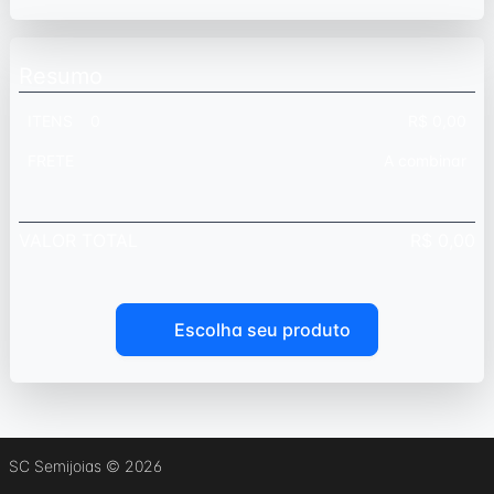
Resumo
ITENS 0
R$ 0,00
FRETE
A combinar
VALOR TOTAL
R$ 0,00
Escolha seu produto
SC Semijoias
© 2026