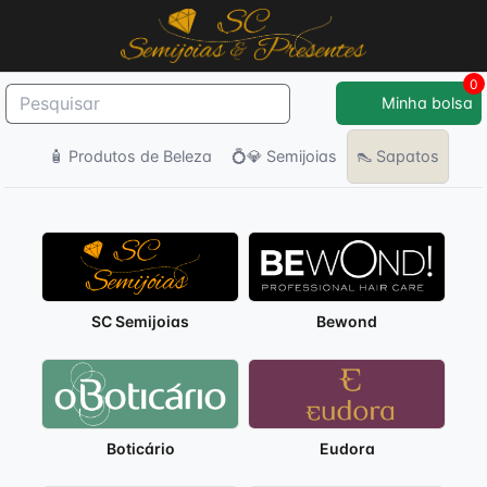
0
Minha bolsa
🧴 Produtos de Beleza
💍💎 Semijoias
👠 Sapatos
SC Semijoias
Bewond
Boticário
Eudora