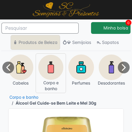
0
Minha bolsa
🧴 Produtos de Beleza
💍💎 Semijoias
👠 Sapatos
Anterior
Pró
Corpo e
Cabelos
Perfumes
Desodorantes
banho
Corpo e banho
Álcool Gel Cuide-se Bem Leite e Mel 30g