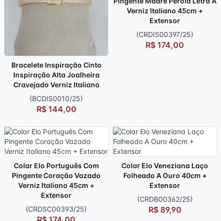
Pingente Madre Pérola Letra A
Verniz Italiano 45cm +
Extensor
(CRDIS00397/25)
R$ 174,00
Bracelete Inspiração Cinto
Inspiração Alta Joalheira
Cravejado Verniz Italiano
(BCDIS0010/25)
R$ 144,00
Colar Elo Português Com
Colar Elo Veneziana Laço
Pingente Coração Vazado
Folheado A Ouro 40cm +
Verniz Italiano 45cm +
Extensor
Extensor
(CRDB00362/25)
(CRDSC00393/25)
R$ 89,90
R$ 174,00