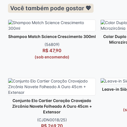
Você também pode gostar 💖
Shampoo Match Science Crescimento 300ml
Colar Duplo
Microzir
(56809)
R$ 47,90
(sob encomenda)
Leave-in Sià
Conjunto Elo Cartier Coração Cravejado
Zircônia Navete Folheado A Ouro 45cm +
(
Extensor
(CJDN0018/25)
R$ 269,70