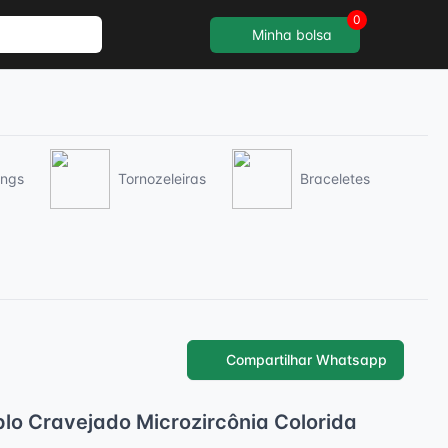
0
Minha bolsa
ings
Tornozeleiras
Braceletes
Compartilhar Whatsapp
plo Cravejado Microzircônia Colorida