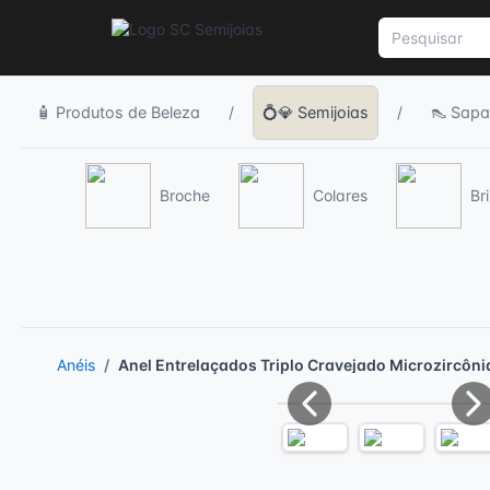
🧴 Produtos de Beleza
/
💍💎 Semijoias
/
👠 Sapa
Broche
Colares
Br
Anéis
Anel Entrelaçados Triplo Cravejado Microzircôni
Previous
Ne