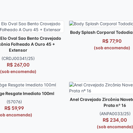
Body Splash Corporal Tododia 
 Elo Oval Sao Bento Cravejado
R$ 77,90
cônia Folheado A Ouro 45 +
(sob encomenda)
Extensor
(CRDJ00341/25)
R$ 267,00
(sob encomenda)
ge Resgate Imediato 100ml
Anel Cravejado Zircônia Navete
(57076)
Prata nº 16
R$ 59,99
(ANPA0033/25)
sob encomenda)
R$ 234,00
(sob encomenda