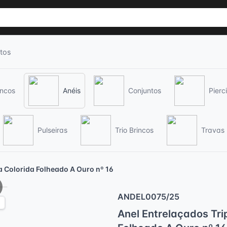
tos
incos
Anéis
Conjuntos
Pierc
Pulseiras
Trio Brincos
Travas
a Colorida Folheado A Ouro nº 16
xt
ANDEL0075/25
Anel Entrelaçados Tri