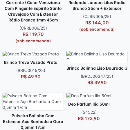
Corrente / Colar Veneziana
Redondo London Lilas Ródio
Com Pingente Espiríto Santo
Branco 35cm + Extensor
Cravejado Com Extensor
(CJRN005/25)
Ródio Branco 1mm 45cm
R$ 144,00
(CRRB006/25)
(sob encomenda)
R$ 119,70
(sob encomenda)
Brinco Trevo Vazado Prata
Brinco Bolinha Liso Dourado G
(BRPJ0015/25)
R$ 49,90
(BRDJ00347/25)
R$ 39,90
Deo Parfum Ilía 50ml
(54522)
Pulseira Bolinha Com
R$ 173,90
Extensor Aço Banhada a Ouro
0,5mm 17cm