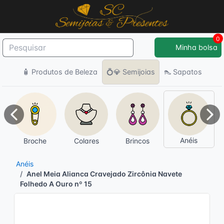
0
Minha bolsa
🧴 Produtos de Beleza
💍💎 Semijoias
👠 Sapatos
Anterior
Pró
Anéis
Broche
Colares
Brincos
Anéis
Anel Meia Alianca Cravejado Zircônia Navete
Folhedo A Ouro nº 15