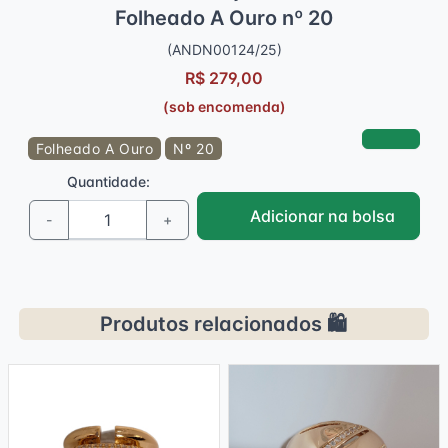
Anel Sete Fios Cravejado Microzircônia
Folheado A Ouro nº 20
(ANDN00124/25)
R$ 279,00
(sob encomenda)
Folheado A Ouro
Nº 20
Quantidade:
Adicionar na bolsa
-
+
Produtos relacionados 🛍️