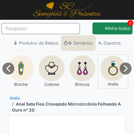
0
Minha bolsa
🧴 Produtos de Beleza
💍💎 Semijoias
👠 Sapatos
Anterior
Pró
Anéis
Broche
Colares
Brincos
Anéis
Anel Sete Fios Cravejado Microzircônia Folheado A
Ouro nº 20