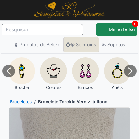
0
Minha bolsa
🧴 Produtos de Beleza
💍💎 Semijoias
👠 Sapatos
Anterior
Pró
Broche
Colares
Brincos
Anéis
Braceletes
Bracelete Torcido Verniz Italiano