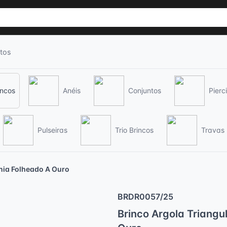
tos
incos
Anéis
Conjuntos
Pierc
Pulseiras
Trio Brincos
Travas
nia Folheado A Ouro
BRDR0057/25
Brinco Argola Triangu