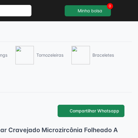
0
Minha bolsa
ings
Tornozeleiras
Braceletes
Compartilhar Whatsapp
lar Cravejado Microzircônia Folheado A