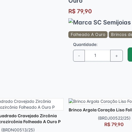
Ouro
R$ 79,90
Folheado A Ouro
Brincos d
Quantidade:
-
+
Brinco Argola Coração Liso Fo
uadrado Cravejado Zircônia
(BRDJ00522/25)
crozircônia Folheado A Ouro P
R$ 79,90
(BRDN00513/25)