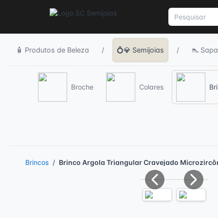
🧴 Produtos de Beleza
/
💍💎 Semijoias
/
👠 Sapa
Broche
Colares
Br
Brincos
Brinco Argola Triangular Cravejado Microzircô
Previous
Next