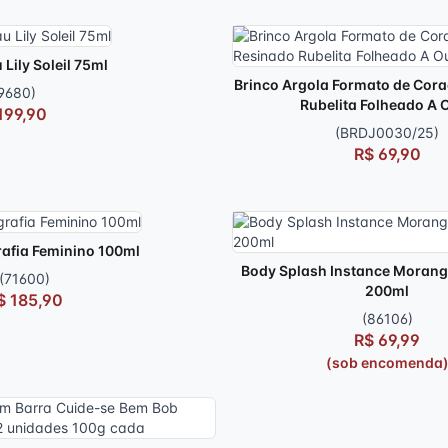
 Lily Soleil 75ml
Brinco Argola Formato de Cor
9680)
Rubelita Folheado A 
199,90
(BRDJ0030/25)
R$ 69,90
rafia Feminino 100ml
Body Splash Instance Morango 
(71600)
200ml
$ 185,90
(86106)
R$ 69,99
(sob encomenda