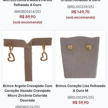
Folheado A Ouro
(BRDJ00339/25)
(BRDB00414/25)
R$ 149,70
R$ 89,90
(sob encomenda)
(sob encomenda)
Brinco Argola Cravejado Com
Brinco Coração Liso Folheado
Coração Vazado Cravejado
A Ouro M
Micro Zircônia Colorida
(BRDJ00295/25)
Dourado
R$ 59,90
(BRDR0026/25)