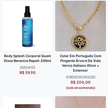
Body Splash Corporal Quem
Colar Elo Português Com
Disse Berenice Repair 200ml
Pingente Árvore Da Vida
Verniz Italiano 45cm +
(Q50410)
Extensor
R$ 59,90
(CRDSC00392/25)
R$ 204,00
(sob encomenda)