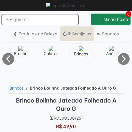
0
Minha bolsa
🧴 Produtos de Beleza
💍💎 Semijoias
👠 Sapatos
Broche
Colares
Anéis
Brincos
Anterior
Pró
Brincos
Brinco Bolinha Jateada Folheado A Ouro G
Brinco Bolinha Jateada Folheado A
Ouro G
(BRDJ00308/25)
R$ 49,90