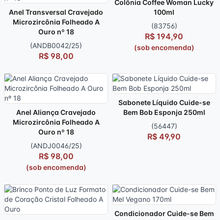
Colônia Coffee Woman Lucky
Anel Transversal Cravejado
100ml
Microzircônia Folheado A
(83756)
Ouro nº 18
R$ 194,90
(ANDB0042/25)
(sob encomenda)
R$ 98,00
Sabonete Líquido Cuide-se
Anel Aliança Cravejado
Bem Bob Esponja 250ml
Microzircônia Folheado A
(56447)
Ouro nº 18
R$ 49,90
(ANDJ0046/25)
R$ 98,00
(sob encomenda)
Condicionador Cuide-se Bem