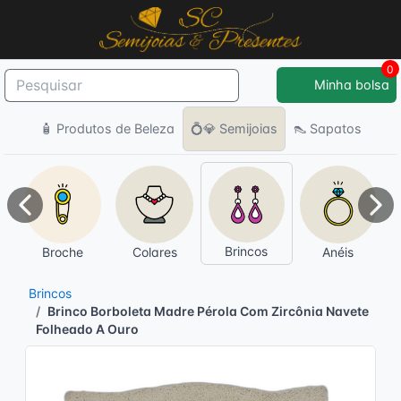
0
Minha bolsa
🧴 Produtos de Beleza
💍💎 Semijoias
👠 Sapatos
Anterior
Pró
Brincos
Broche
Colares
Anéis
Brincos
Brinco Borboleta Madre Pérola Com Zircônia Navete
Folheado A Ouro