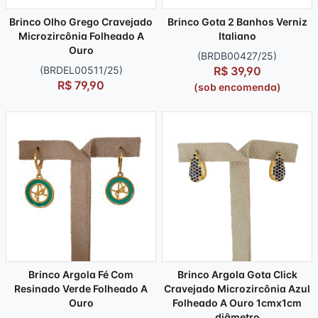
Brinco Olho Grego Cravejado
Brinco Gota 2 Banhos Verniz
Microzircônia Folheado A
Italiano
Ouro
(BRDB00427/25)
(BRDEL00511/25)
R$ 39,90
R$ 79,90
(sob encomenda)
Brinco Argola Fé Com
Brinco Argola Gota Click
Resinado Verde Folheado A
Cravejado Microzircônia Azul
Ouro
Folheado A Ouro 1cmx1cm
diâmetro