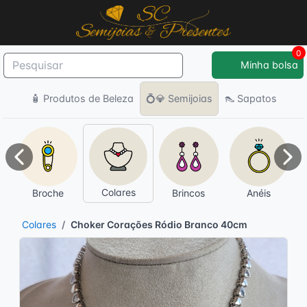
0
Minha bolsa
🧴 Produtos de Beleza
💍💎 Semijoias
👠 Sapatos
Anterior
Pró
Colares
Broche
Brincos
Anéis
Colares
Choker Corações Ródio Branco 40cm