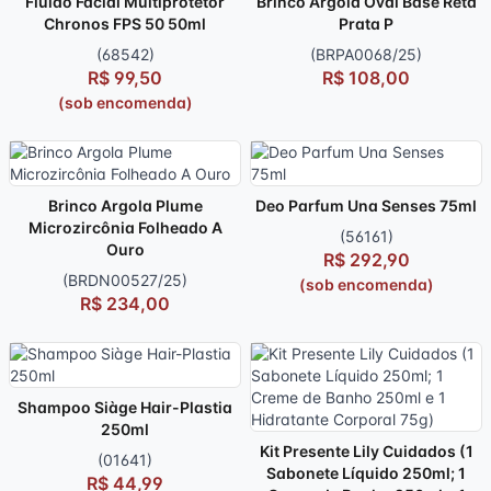
Fluido Facial Multiprotetor
Brinco Argola Oval Base Reta
Chronos FPS 50 50ml
Prata P
(68542)
(BRPA0068/25)
R$ 99,50
R$ 108,00
(sob encomenda)
Brinco Argola Plume
Deo Parfum Una Senses 75ml
Microzircônia Folheado A
(56161)
Ouro
R$ 292,90
(BRDN00527/25)
(sob encomenda)
R$ 234,00
Shampoo Siàge Hair-Plastia
250ml
Kit Presente Lily Cuidados (1
(01641)
Sabonete Líquido 250ml; 1
R$ 44,99