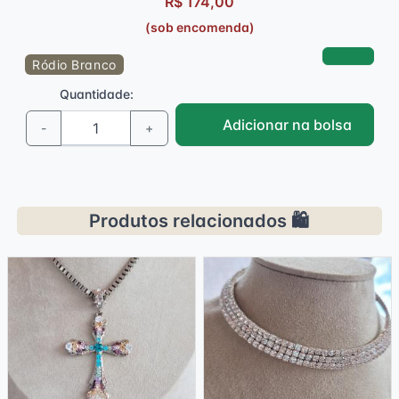
R$ 174,00
(sob encomenda)
Ródio Branco
Quantidade:
Adicionar na bolsa
-
+
Produtos relacionados 🛍️