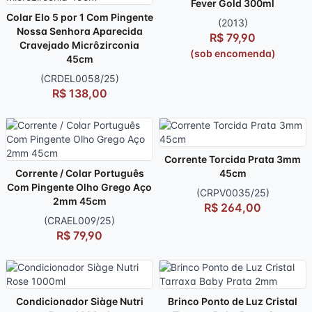
Fever Gold 300ml
Colar Elo 5 por 1 Com Pingente
(2013)
Nossa Senhora Aparecida
R$ 79,90
Cravejado Micrôzirconia
(sob encomenda)
45cm
(CRDEL0058/25)
R$ 138,00
Corrente Torcida Prata 3mm
Corrente / Colar Português
45cm
Com Pingente Olho Grego Aço
(CRPV0035/25)
2mm 45cm
R$ 264,00
(CRAEL009/25)
R$ 79,90
Condicionador Siàge Nutri
Brinco Ponto de Luz Cristal