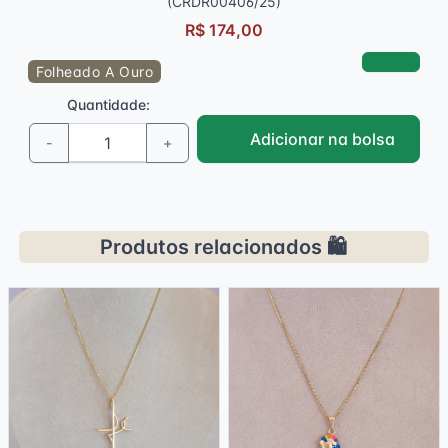
(CRDR00406/25)
R$ 174,00
Folheado A Ouro
Quantidade:
Adicionar na bolsa
-
+
Produtos relacionados 🛍️