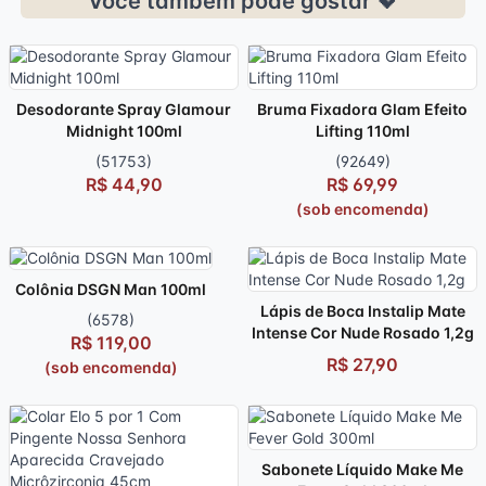
Você também pode gostar 💖
Desodorante Spray Glamour
Bruma Fixadora Glam Efeito
Midnight 100ml
Lifting 110ml
(51753)
(92649)
R$ 44,90
R$ 69,99
(sob encomenda)
Colônia DSGN Man 100ml
Lápis de Boca Instalip Mate
(6578)
Intense Cor Nude Rosado 1,2g
R$ 119,00
R$ 27,90
(sob encomenda)
Sabonete Líquido Make Me