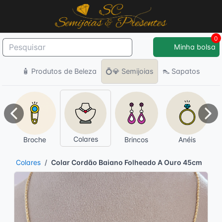
0
Minha bolsa
🧴 Produtos de Beleza
💍💎 Semijoias
👠 Sapatos
Anterior
Pró
Colares
Broche
Brincos
Anéis
Colares
Colar Cordão Baiano Folheado A Ouro 45cm