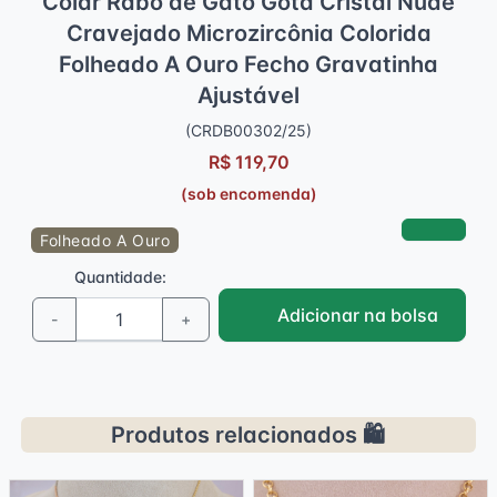
Colar Rabo de Gato Gota Cristal Nude
Cravejado Microzircônia Colorida
Folheado A Ouro Fecho Gravatinha
Ajustável
(CRDB00302/25)
R$ 119,70
(sob encomenda)
Folheado A Ouro
Quantidade:
Adicionar na bolsa
-
+
Produtos relacionados 🛍️