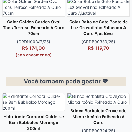
Colar Golden Garden Oval
Colar Rabo de Gato Ponto de
Tons Terroso Folheado A Ouro
Luz Gravatinha Folheado A
70cm
Ouro Ajustável
(CRDN00367/25)
(CRDB00360/25)
R$ 174,00
R$ 119,70
(sob encomenda)
Você também pode gostar 💖
Brinco Borboleta Cravejado
Hidratante Corporal Cuide-se
Microzircônia Folheado A
Bem Bubbaloo Morango
Ouro
200ml
(BRDB00324/25)