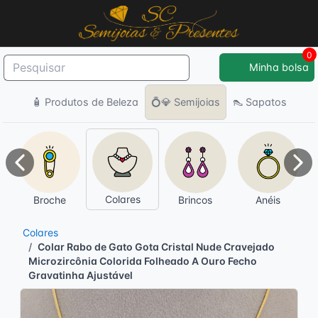
0
Minha bolsa
🧴 Produtos de Beleza
💍💎 Semijoias
👠 Sapatos
Anterior
Pró
Colares
Broche
Brincos
Anéis
Colares
Colar Rabo de Gato Gota Cristal Nude Cravejado
Microzircônia Colorida Folheado A Ouro Fecho
Gravatinha Ajustável