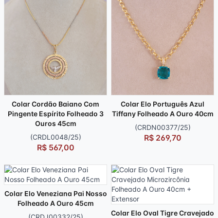
Colar Cordão Baiano Com
Colar Elo Português Azul
Pingente Espírito Folheado 3
Tiffany Folheado A Ouro 40cm
Ouros 45cm
(CRDN00377/25)
(CRDL0048/25)
R$ 269,70
R$ 567,00
Colar Elo Veneziana Pai Nosso
Folheado A Ouro 45cm
Colar Elo Oval Tigre Cravejado
(CRDJ00332/25)