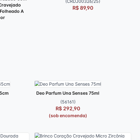
(CRDJ00326/25)
Cravejado
R$ 89,90
 Folheado A
sor
)
45cm
Deo Parfum Una Senses 75ml
(56161)
R$ 292,90
(sob encomenda)