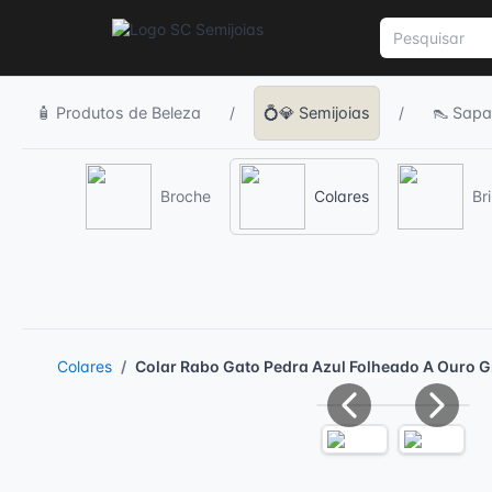
🧴 Produtos de Beleza
/
💍💎 Semijoias
/
👠 Sapa
Broche
Colares
Br
Colares
Colar Rabo Gato Pedra Azul Folheado A Ouro G
Previous
Next