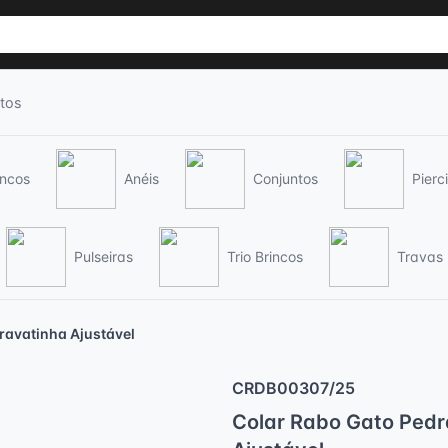
tos
incos
Anéis
Conjuntos
Pierc
Pulseiras
Trio Brincos
Travas
ravatinha Ajustável
CRDB00307/25
Colar Rabo Gato Pedr