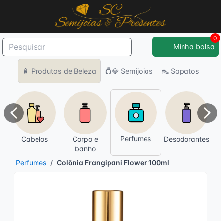
0
Minha bolsa
🧴 Produtos de Beleza
💍💎 Semijoias
👠 Sapatos
Anterior
Pró
Perfumes
Cabelos
Corpo e
Desodorantes
banho
Perfumes
Colônia Frangipani Flower 100ml