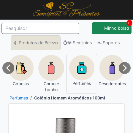
0
Minha bolsa
🧴 Produtos de Beleza
💍💎 Semijoias
👠 Sapatos
Anterior
Pró
Perfumes
Cabelos
Corpo e
Desodorantes
banho
Perfumes
Colônia Homem Aromáticos 100ml