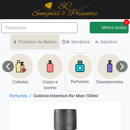
0
Minha bolsa
🧴 Produtos de Beleza
💍💎 Semijoias
👠 Sapatos
Anterior
Pró
Perfumes
Cabelos
Corpo e
Desodorantes
banho
Perfumes
Colônia Intention For Man 100ml