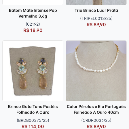
Batom Mate Intense Pop
Trio Brinco Luar Prata
Vermelho 3,6g
(TRIPEL0013/25)
(02192)
R$ 89,90
R$ 18,90
Brinco Gota Tons Pastéis
Colar Pérolas e Elo Português
Folheado A Ouro
Folheado A Ouro 40cm
(BRDB00375/25)
(CRDR0036/25)
R$ 114,00
R$ 89,90