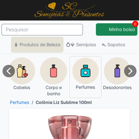
0
Minha bolsa
🧴 Produtos de Beleza
💍💎 Semijoias
👠 Sapatos
Anterior
Pró
Perfumes
Cabelos
Corpo e
Desodorantes
banho
Perfumes
Colônia Liz Sublime 100ml