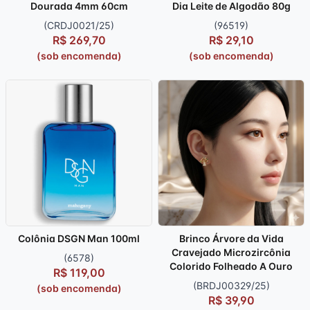
Dourada 4mm 60cm
Dia Leite de Algodão 80g
(CRDJ0021/25)
(96519)
R$ 269,70
R$ 29,10
(sob encomenda)
(sob encomenda)
Colônia DSGN Man 100ml
Brinco Árvore da Vida
Cravejado Microzircônia
(6578)
Colorido Folheado A Ouro
R$ 119,00
(BRDJ00329/25)
(sob encomenda)
R$ 39,90