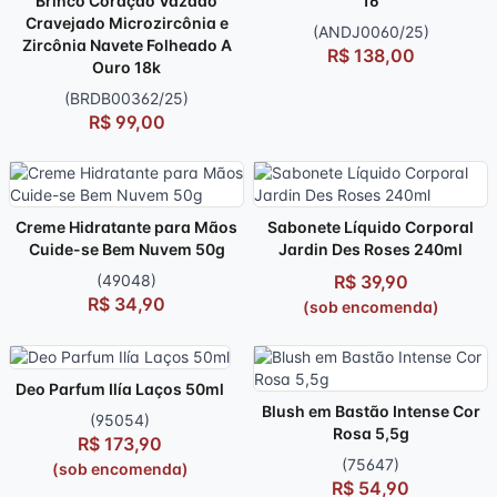
Brinco Coração Vazado
16
Cravejado Microzircônia e
(ANDJ0060/25)
Zircônia Navete Folheado A
R$ 138,00
Ouro 18k
(BRDB00362/25)
R$ 99,00
Creme Hidratante para Mãos
Sabonete Líquido Corporal
Cuide-se Bem Nuvem 50g
Jardin Des Roses 240ml
(49048)
R$ 39,90
R$ 34,90
(sob encomenda)
Deo Parfum Ilía Laços 50ml
Blush em Bastão Intense Cor
(95054)
Rosa 5,5g
R$ 173,90
(75647)
(sob encomenda)
R$ 54,90