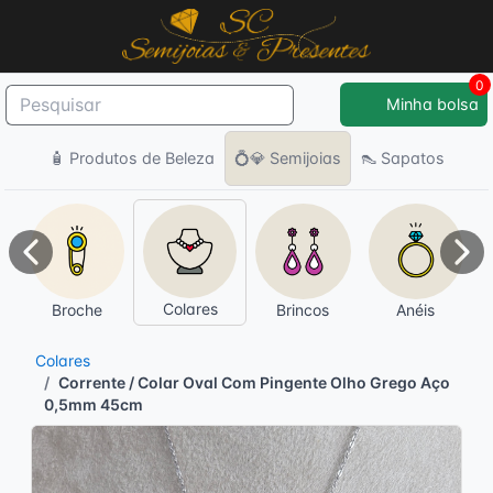
0
Minha bolsa
🧴 Produtos de Beleza
💍💎 Semijoias
👠 Sapatos
Anterior
Pró
Colares
Broche
Brincos
Anéis
Colares
Corrente / Colar Oval Com Pingente Olho Grego Aço
0,5mm 45cm