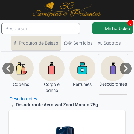
0
Minha bolsa
🧴 Produtos de Beleza
💍💎 Semijoias
👠 Sapatos
Anterior
Pró
Desodorantes
Cabelos
Corpo e
Perfumes
banho
Desodorantes
Desodorante Aerossol Zaad Mondo 75g