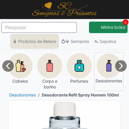
0
Minha bolsa
🧴 Produtos de Beleza
💍💎 Semijoias
👠 Sapatos
Anterior
Pró
Desodorantes
Cabelos
Corpo e
Perfumes
banho
Desodorantes
Desodorante Refil Spray Homem 100ml