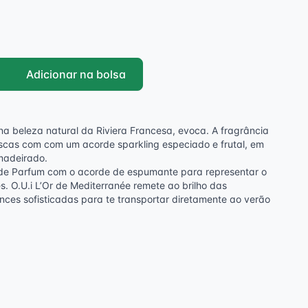
Adicionar na bolsa
na beleza natural da Riviera Francesa, evoca. A fragrância
cas com com um acorde sparkling especiado e frutal, em
madeirado.
u de Parfum com o acorde de espumante para representar o
ês. O.U.i L’Or de Mediterranée remete ao brilho das
ces sofisticadas para te transportar diretamente ao verão