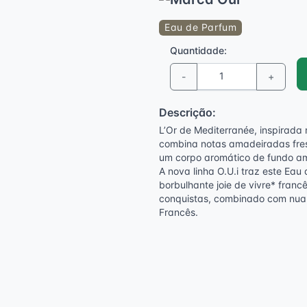
Eau de Parfum
Quantidade:
-
+
Descrição:
L’Or de Mediterranée, inspirada 
combina notas amadeiradas fres
um corpo aromático de fundo a
A nova linha O.U.i traz este Ea
borbulhante joie de vivre* franc
conquistas, combinado com nuan
Francês.