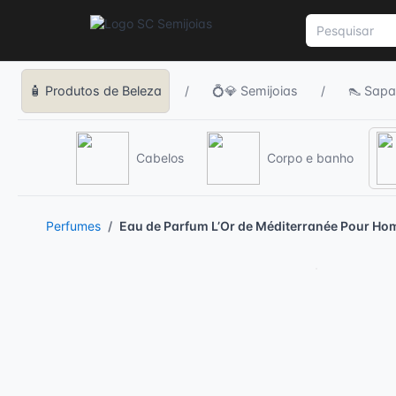
🧴 Produtos de Beleza
/
💍💎 Semijoias
/
👠 Sapa
Cabelos
Corpo e banho
Perfumes
Eau de Parfum L’Or de Méditerranée Pour H