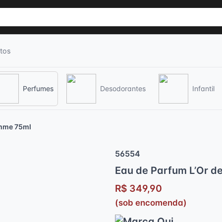
tos
Perfumes
Desodorantes
Infantil
omme 75ml
56554
Eau de Parfum L’Or d
R$ 349,90
(sob encomenda)