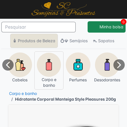
0
Minha bolsa
🧴 Produtos de Beleza
💍💎 Semijoias
👠 Sapatos
Anterior
Pró
Corpo e
Cabelos
Perfumes
Desodorantes
banho
Corpo e banho
Hidratante Corporal Manteiga Style Pleasures 200g