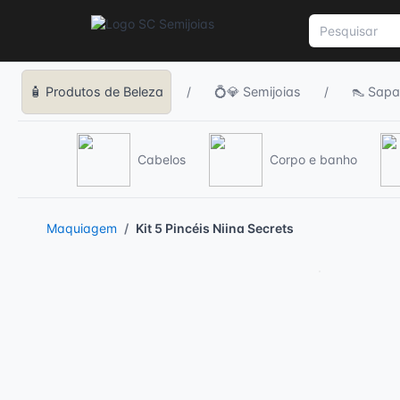
🧴 Produtos de Beleza
/
💍💎 Semijoias
/
👠 Sapa
Cabelos
Corpo e banho
Maquiagem
Kit 5 Pincéis Niina Secrets