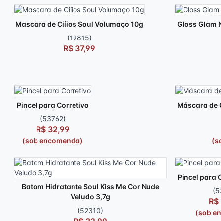
Mascara de Ciíios Soul Volumaço 10g
Gloss Glam 
(19815)
R$ 37,99
Pincel para Corretivo
Máscara de C
(53762)
R$ 32,99
(sob encomenda)
(s
Pincel para 
Batom Hidratante Soul Kiss Me Cor Nude
(5
Veludo 3,7g
R$
(52310)
(sob e
R$ 32,99