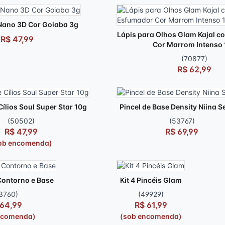
Nano 3D Cor Goiaba 3g
Lápis para Olhos Glam Kajal 
R$ 47,99
Cor Marrom Intenso 
(70877)
R$ 62,99
ílios Soul Super Star 10g
Pincel de Base Density Niina S
(50502)
(53767)
R$ 47,99
R$ 69,99
ob encomenda)
Contorno e Base
Kit 4 Pincéis Glam
3760)
(49929)
 64,99
R$ 61,99
ncomenda)
(sob encomenda)