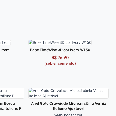
 19cm
Base TimeWise 3D cor Ivory W150
R$ 76,90
(sob encomenda)
om Borda
Anel Gota Cravejado Microzircônia Verniz
z Italiano P
Italiano Ajustável
(ANDIS00129/25)