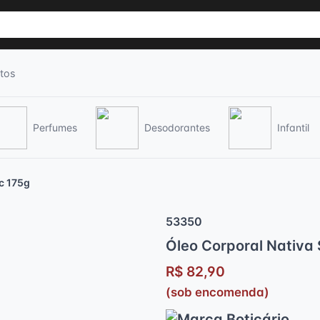
tos
Perfumes
Desodorantes
Infantil
c 175g
53350
Óleo Corporal Nativa
R$ 82,90
(sob encomenda)