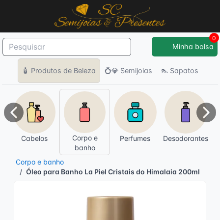
0
Minha bolsa
🧴 Produtos de Beleza
💍💎 Semijoias
👠 Sapatos
Anterior
Pró
Corpo e
Cabelos
Perfumes
Desodorantes
banho
Corpo e banho
Óleo para Banho La Piel Cristais do Himalaia 200ml