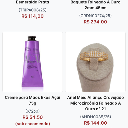
Esmeralda Prata
Baguete Folheado A Ouro
2mm 45cm
(TRIPA008/25)
R$ 114,00
(CRDN00274/25)
R$ 294,00
Creme para Mãos Ekos Açaí
Anel Meia Aliança Cravejado
75g
Microzircônia Folheado A
Ouro nº 21
(97260)
R$ 54,50
(ANDN0035/25)
R$ 144,00
(sob encomenda)