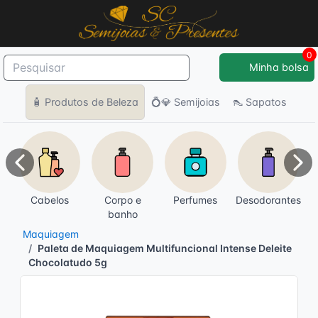
0
Minha bolsa
🧴 Produtos de Beleza
💍💎 Semijoias
👠 Sapatos
Anterior
Pró
Cabelos
Corpo e
Perfumes
Desodorantes
banho
Maquiagem
Paleta de Maquiagem Multifuncional Intense Deleite
Chocolatudo 5g