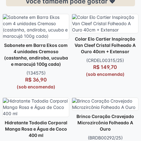
Você também pode gostar 💖
Colar Elo Cartier Inspiração
Sabonete em Barra Ekos com
Van Cleef Cristal Folheado A
4 unidades Cremoso
Ouro 40cm + Extensor
(castanha, andiroba, ucuuba
(CRDEL00315/25)
e maracujá 100g cada)
R$ 149,70
(134575)
(sob encomenda)
R$ 36,90
(sob encomenda)
Brinco Coração Cravejado
Hidratante Tododia Corporal
Microzircônia Folheado A
Manga Rosa e Água de Coco
Ouro
400 ml
(BRDB00292/25)