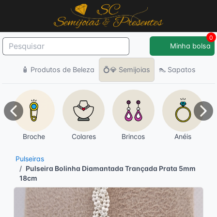
0
Minha bolsa
🧴 Produtos de Beleza
💍💎 Semijoias
👠 Sapatos
Anterior
Pró
Broche
Colares
Brincos
Anéis
Pulseiras
Pulseira Bolinha Diamantada Trançada Prata 5mm
18cm