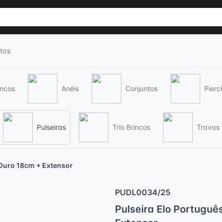
tos
incos
Anéis
Conjuntos
Pierc
Pulseiras
Trio Brincos
Travas
 Ouro 18cm + Extensor
PUDL0034/25
Pulseira Elo Portuguê