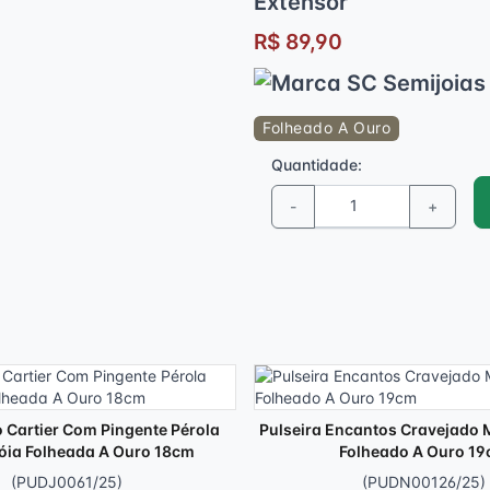
Extensor
R$ 89,90
Folheado A Ouro
Quantidade:
-
+
o Cartier Com Pingente Pérola
Pulseira Encantos Cravejado 
óia Folheada A Ouro 18cm
Folheado A Ouro 1
(PUDJ0061/25)
(PUDN00126/25)