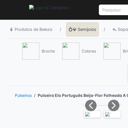
🧴 Produtos de Beleza
/
💍💎 Semijoias
/
👠 Sapa
Broche
Colares
Br
Pulseiras
Pulseira Elo Português Beija-Flor Folheada A
Previous
Next