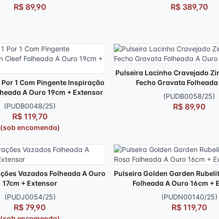
R$ 89,90
R$ 389,70
Pulseira Lacinho Cravejado Zi
1 Por 1 Com Pingente Inspiração
Fecho Gravata Folheada
lheada A Ouro 19cm + Extensor
(PUDB0058/25)
(PUDB0048/25)
R$ 89,90
R$ 119,70
(sob encomenda)
ações Vazados Folheada A Ouro
Pulseira Golden Garden Rubelit
17cm + Extensor
Folheada A Ouro 16cm + 
(PUDJ0054/25)
(PUDN00140/25)
R$ 79,90
R$ 119,70
(sob encomenda)