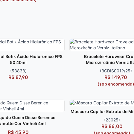
ial Botik Ácido Hialurônico FPS
Bracelete Hardwear Cra
50 40ml
Microzircônia Verniz It
(53838)
(BCDIS0019/25)
R$ 87,90
R$ 149,70
(sob encomenda
Máscara Capilar Extrato de Mi
quido Quem Disse Berenice
(23025)
amatte Cor Vinheli 4ml
R$ 86,00
R$ 45,90
(sob encomenda)