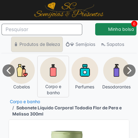
0
Minha bolsa
🧴 Produtos de Beleza
💍💎 Semijoias
👠 Sapatos
Anterior
Pró
Corpo e
Cabelos
Perfumes
Desodorantes
banho
Corpo e banho
Sabonete Líquido Corporal Tododia Flor de Pera e
Melissa 300ml