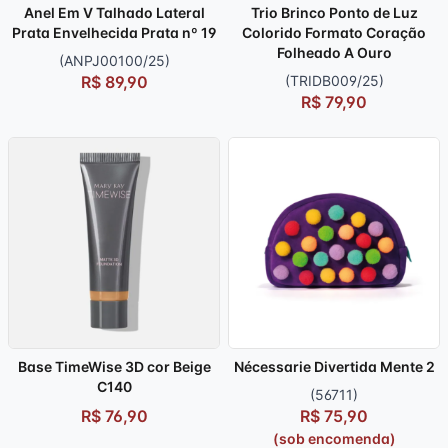
Anel Em V Talhado Lateral
Trio Brinco Ponto de Luz
Prata Envelhecida Prata nº 19
Colorido Formato Coração
Folheado A Ouro
(ANPJ00100/25)
R$ 89,90
(TRIDB009/25)
R$ 79,90
Base TimeWise 3D cor Beige
Nécessarie Divertida Mente 2
C140
(56711)
R$ 76,90
R$ 75,90
(sob encomenda)