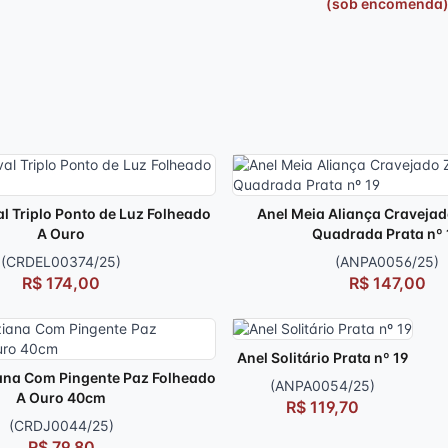
(sob encomenda
al Triplo Ponto de Luz Folheado
Anel Meia Aliança Cravejad
A Ouro
Quadrada Prata nº 
(CRDEL00374/25)
(ANPA0056/25)
R$ 174,00
R$ 147,00
Anel Solitário Prata nº 19
ana Com Pingente Paz Folheado
(ANPA0054/25)
A Ouro 40cm
R$ 119,70
(CRDJ0044/25)
R$ 79,80