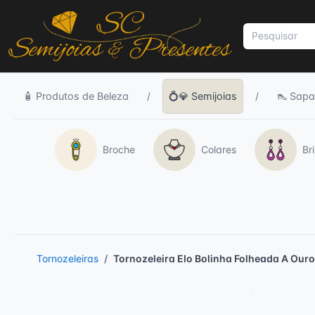
🧴 Produtos de Beleza
/
💍💎 Semijoias
/
👠 Sapa
Broche
Colares
Br
Tornozeleiras
Tornozeleira Elo Bolinha Folheada A Our