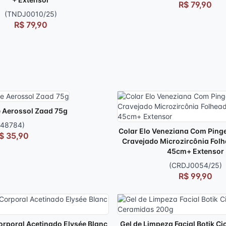
R$ 79,90
(TNDJ0010/25)
R$ 79,90
 Aerossol Zaad 75g
(48784)
Colar Elo Veneziana Com Pinge
$ 35,90
Cravejado Microzircônia Fol
45cm+ Extensor
(CRDJ0054/25)
R$ 99,90
orporal Acetinado Elysée Blanc
Gel de Limpeza Facial Botik Ci