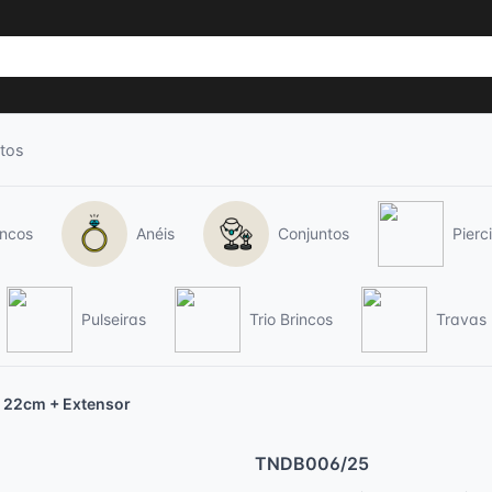
tos
incos
Anéis
Conjuntos
Pierc
Pulseiras
Trio Brincos
Travas
o 22cm + Extensor
TNDB006/25