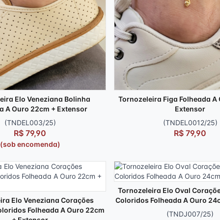
eira Elo Veneziana Bolinha
Tornozeleira Figa Folheada A
a A Ouro 22cm + Extensor
Extensor
(TNDEL003/25)
(TNDEL0012/25)
R$ 79,90
R$ 79,90
(sob encomenda)
Tornozeleira Elo Oval Coraçõ
ira Elo Veneziana Corações
Coloridos Folheada A Ouro 24
oloridos Folheada A Ouro 22cm
(TNDJ007/25)
+ Extensor