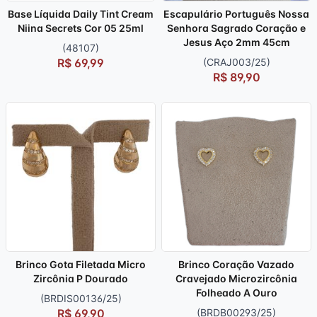
Base Líquida Daily Tint Cream
Escapulário Português Nossa
Niina Secrets Cor 05 25ml
Senhora Sagrado Coração e
Jesus Aço 2mm 45cm
(48107)
R$ 69,99
(CRAJ003/25)
R$ 89,90
Brinco Gota Filetada Micro
Brinco Coração Vazado
Zircônia P Dourado
Cravejado Microzircônia
Folheado A Ouro
(BRDIS00136/25)
R$ 69,90
(BRDB00293/25)