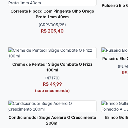
Pulseira Elo
Corrente Pipoca Com Pingente Olho Grego
Prata 1mm 40cm
(CRPV005/25)
R$ 209,40
Pulseira Elo
Creme de Pentear Siàge Combate O Frizz
(PUA
100ml
R$
(47170)
R$ 49,99
(sob encomenda)
Condicionador Siàge Acelera O Crescimento
Brinco Golf
200ml