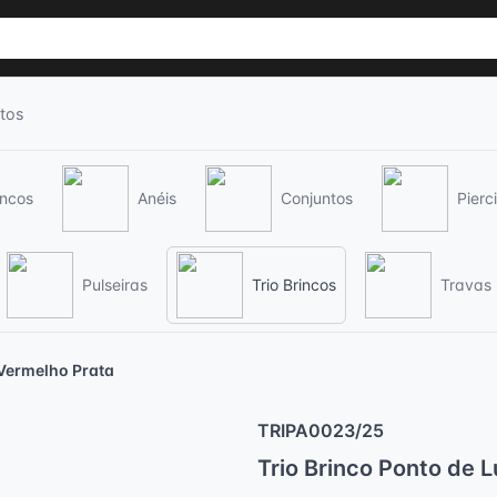
tos
incos
Anéis
Conjuntos
Pierc
Pulseiras
Trio Brincos
Travas
 Vermelho Prata
TRIPA0023/25
Trio Brinco Ponto de 