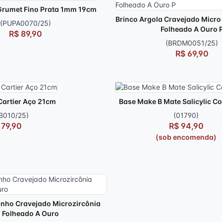
 Grumet Fino Prata 1mm 19cm
Brinco Argola Cravejado Micro 
(PUPA0070/25)
Folheado A Ouro 
R$ 89,90
(BRDM0051/25)
R$ 69,90
 Cartier Aço 21cm
Base Make B Mate Salicylic Co
B010/25)
(01790)
 79,90
R$ 94,90
(sob encomenda)
inho Cravejado Microzircônia
Folheado A Ouro