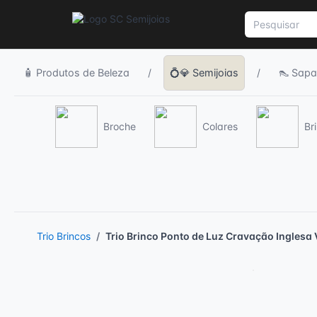
🧴 Produtos de Beleza
/
💍💎 Semijoias
/
👠 Sapa
Broche
Colares
Br
Trio Brincos
Trio Brinco Ponto de Luz Cravação Inglesa