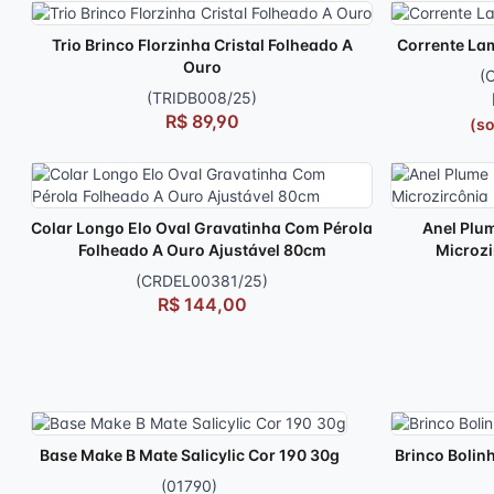
Trio Brinco Florzinha Cristal Folheado A
Corrente La
Ouro
(
(TRIDB008/25)
R$ 89,90
(s
Colar Longo Elo Oval Gravatinha Com Pérola
Anel Plu
Folheado A Ouro Ajustável 80cm
Microzi
(CRDEL00381/25)
R$ 144,00
Base Make B Mate Salicylic Cor 190 30g
Brinco Bolin
(01790)