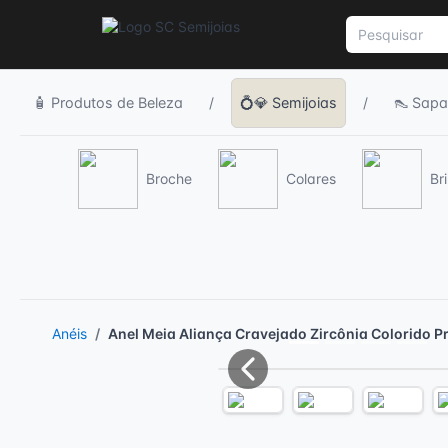
🧴 Produtos de Beleza
/
💍💎 Semijoias
/
👠 Sapa
Broche
Colares
Br
Anéis
Anel Meia Aliança Cravejado Zircônia Colorido Pr
Previous