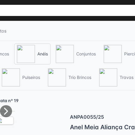
tos
incos
Anéis
Conjuntos
Pierc
Pulseiras
Trio Brincos
Travas
ata nº 19
Next
ANPA0055/25
Anel Meia Aliança Cra