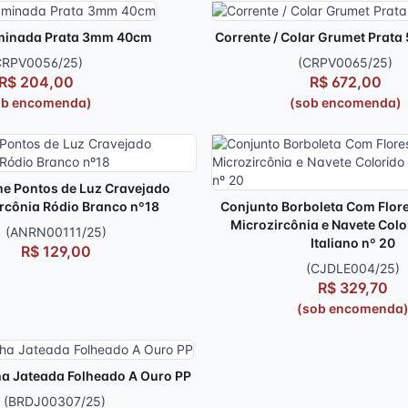
minada Prata 3mm 40cm
Corrente / Colar Grumet Prat
CRPV0056/25)
(CRPV0065/25)
R$ 204,00
R$ 672,00
ob encomenda)
(sob encomenda)
me Pontos de Luz Cravejado
rcônia Ródio Branco nº18
Conjunto Borboleta Com Flor
Microzircônia e Navete Colo
(ANRN00111/25)
Italiano nº 20
R$ 129,00
(CJDLE004/25)
R$ 329,70
(sob encomenda
ha Jateada Folheado A Ouro PP
(BRDJ00307/25)