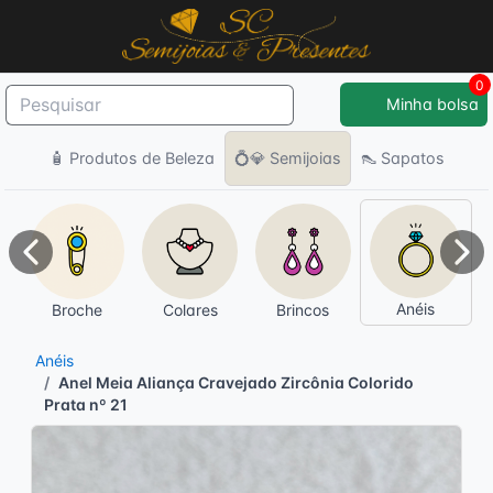
0
Minha bolsa
🧴 Produtos de Beleza
💍💎 Semijoias
👠 Sapatos
Anterior
Pró
Anéis
Broche
Colares
Brincos
Anéis
Anel Meia Aliança Cravejado Zircônia Colorido
Prata nº 21