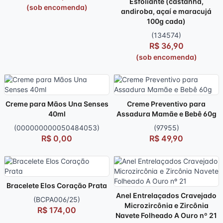
Esfoliante (castanha,
(sob encomenda)
andiroba, açaí e maracujá
100g cada)
(134574)
R$ 36,90
(sob encomenda)
Creme para Mãos Una Senses
Creme Preventivo para
40ml
Assadura Mamãe e Bebê 60g
(000000000050484053)
(97955)
R$ 0,00
R$ 49,90
Bracelete Elos Coração Prata
Anel Entrelaçados Cravejado
(BCPA006/25)
Microzircônia e Zircônia
R$ 174,00
Navete Folheado A Ouro nº 21