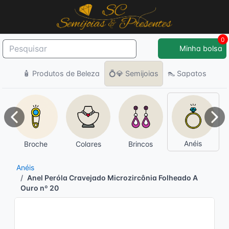
0
Minha bolsa
🧴 Produtos de Beleza
💍💎 Semijoias
👠 Sapatos
Anterior
Pró
Anéis
Broche
Colares
Brincos
Anéis
Anel Peróla Cravejado Microzircônia Folheado A
Ouro nº 20