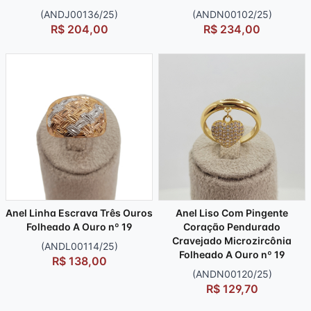
(ANDJ00136/25)
(ANDN00102/25)
R$ 204,00
R$ 234,00
Anel Linha Escrava Três Ouros
Anel Liso Com Pingente
Folheado A Ouro nº 19
Coração Pendurado
Cravejado Microzircônia
(ANDL00114/25)
Folheado A Ouro nº 19
R$ 138,00
(ANDN00120/25)
R$ 129,70